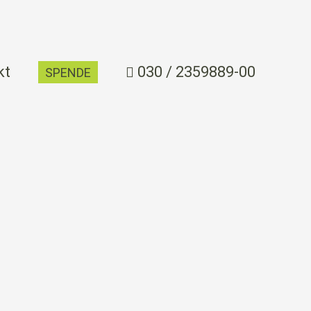
kt
030 / 2359889-00
SPENDE